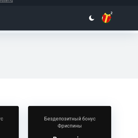
oller.ru
2
ус
Бездепозитный бонус
Фриспины