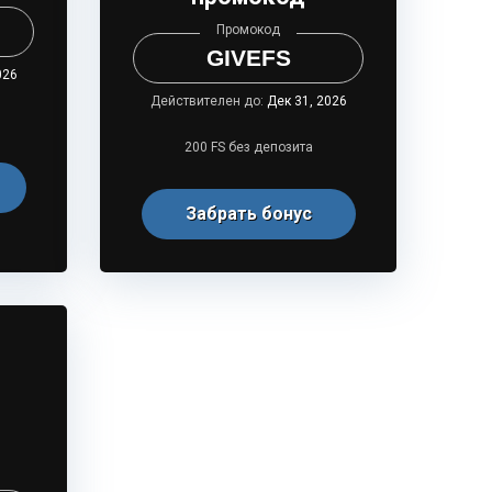
Промокод
GIVEFS
026
Действителен до:
Дек 31, 2026
200 FS без депозита
Забрать бонус