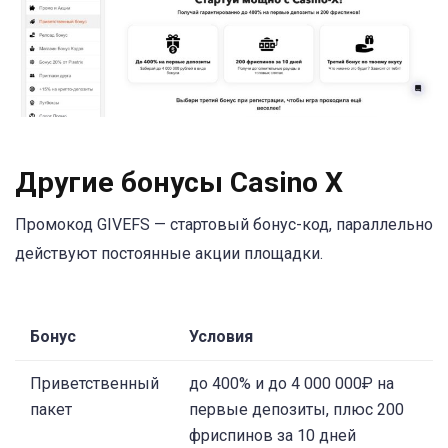
Другие бонусы Casino X
Промокод GIVEFS — стартовый бонус-код, параллельно
действуют постоянные акции площадки.
Бонус
Условия
Приветственный
до 400% и до 4 000 000₽ на
пакет
первые депозиты, плюс 200
фриспинов за 10 дней