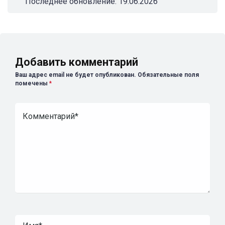
Последнее обновление: 19.06.2026
Добавить комментарий
Ваш адрес email не будет опубликован.
Обязательные поля
помечены
*