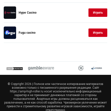
Hype Casino
Играть
Fugu casino
Играть
© Copyright 2026 | Полное или частичное копирование материалов
возможно только с письменного разрешения редакции. Сайт
https://amp-high-roller.ru носит исключительно информационный
характер и не принимает денежных платежей со стороны
пользователей. Азартные игры должны расцениваться как
развлечение, а не как способ заработка. Чрезмерное увлечение может
привести к стремительному развитию игровой зависимости, играйте
ответственно.