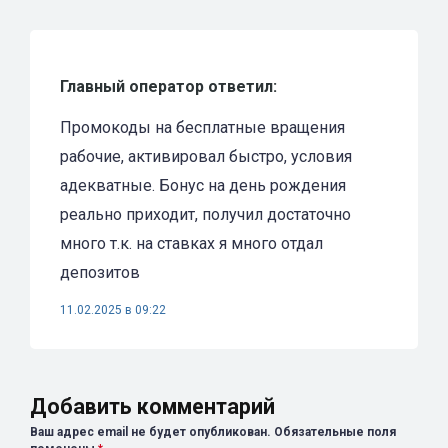
Главный оператор ответил:
Промокоды на бесплатные вращения
рабочие, активировал быстро, условия
адекватные. Бонус на день рождения
реально приходит, получил достаточно
много т.к. на ставках я много отдал
депозитов
11.02.2025 в 09:22
Добавить комментарий
Ваш адрес email не будет опубликован.
Обязательные поля