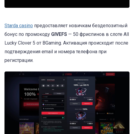
Starda casino
предоставляет новичкам бездепозитный
бонус по промокоду
GIVEFS
— 50 фриспинов в слоте All
Lucky Clover 5 от BGaming. Активация происходит после
подтверждения email и номера телефона при
регистрации.