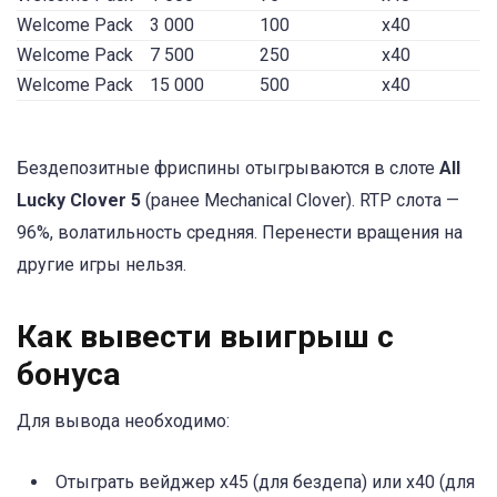
Welcome Pack
3 000
100
x40
Welcome Pack
7 500
250
x40
Welcome Pack
15 000
500
x40
Бездепозитные фриспины отыгрываются в слоте
All
Lucky Clover 5
(ранее Mechanical Clover). RTP слота —
96%, волатильность средняя. Перенести вращения на
другие игры нельзя.
Как вывести выигрыш с
бонуса
Для вывода необходимо:
Отыграть вейджер x45 (для бездепа) или x40 (для