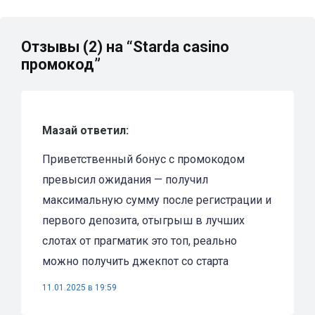
Отзывы (2) на “Starda casino
промокод”
Мазай ответил:
Приветственный бонус с промокодом
превысил ожидания — получил
максимальную сумму после регистрации и
первого депозита, отыгрыш в лучших
слотах от прагматик это топ, реально
можно получить джекпот со старта
11.01.2025 в 19:59