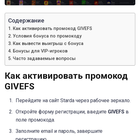
Содержание
Как активировать промокод GIVEFS
Условия бонуса по промокоду
Как вывести выигрыш с бонуса
Бонусы для VIP-игроков
Часто задаваемые вопросы
Как активировать промокод
GIVEFS
Перейдите на сайт Starda через рабочее зеркало.
Откройте форму регистрации, введите
GIVEFS
в
поле промокода.
Заполните email и пароль, завершите
регистрацию.