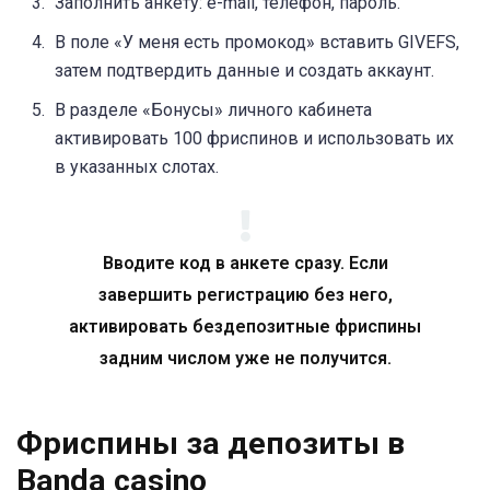
Заполнить анкету: e-mail, телефон, пароль.
В поле «У меня есть промокод» вставить GIVEFS,
затем подтвердить данные и создать аккаунт.
В разделе «Бонусы» личного кабинета
активировать 100 фриспинов и использовать их
в указанных слотах.
Вводите код в анкете сразу. Если
завершить регистрацию без него,
активировать бездепозитные фриспины
задним числом уже не получится.
Фриспины за депозиты в
Banda casino