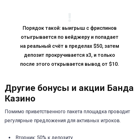
Порядок такой: выигрыш с фриспинов
отыгрывается по вейджеру и попадает
на реальный счёт в пределах $50, затем
депозит прокручивается x3, и только
после этого открывается вывод от $10.
Другие бонусы и акции Банда
Казино
Помимо приветственного пакета площадка проводит
регулярные предложения для активных игроков.
Вторник: 50% к депозиту.