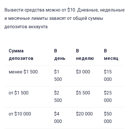
Вывести средства можно от $10. Дневные, недельные
и месячные лимиты зависят от общей суммы
депозитов аккаунта.
Сумма
В
В
В
депозитов
день
неделю
месяц
менее $1 500
$1
$3 000
$15
500
000
от $1 500
$2
$5 500
$25
500
000
от $10 000
$4
$20 000
$50
000
000