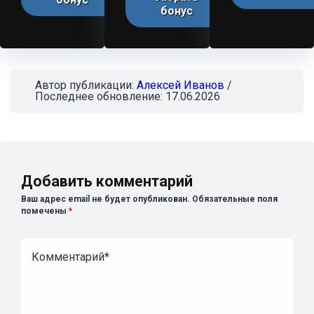
бонус
Автор публикации:
Алексей Иванов
/
Последнее обновление: 17.06.2026
Добавить комментарий
Ваш адрес email не будет опубликован.
Обязательные поля
помечены
*