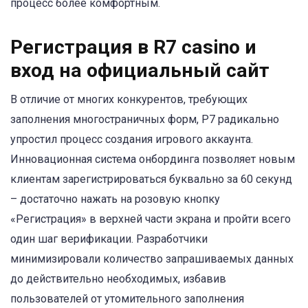
процесс более комфортным.
Регистрация в R7 casino и
вход на официальный сайт
В отличие от многих конкурентов, требующих
заполнения многостраничных форм, Р7 радикально
упростил процесс создания игрового аккаунта.
Инновационная система онбординга позволяет новым
клиентам зарегистрироваться буквально за 60 секунд
– достаточно нажать на розовую кнопку
«Регистрация» в верхней части экрана и пройти всего
один шаг верификации. Разработчики
минимизировали количество запрашиваемых данных
до действительно необходимых, избавив
пользователей от утомительного заполнения