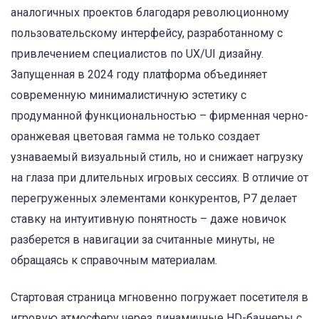
аналогичных проектов благодаря революционному
пользовательскому интерфейсу, разработанному с
привлечением специалистов по UX/UI дизайну.
Запущенная в 2024 году платформа объединяет
современную минималистичную эстетику с
продуманной функциональностью – фирменная черно-
оранжевая цветовая гамма не только создает
узнаваемый визуальный стиль, но и снижает нагрузку
на глаза при длительных игровых сессиях. В отличие от
перегруженных элементами конкурентов, Р7 делает
ставку на интуитивную понятность – даже новичок
разберется в навигации за считанные минуты, не
обращаясь к справочным материалам.
Стартовая страница мгновенно погружает посетителя в
игровую атмосферу через динамичные HD-баннеры с