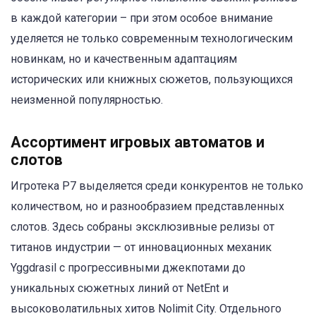
в каждой категории – при этом особое внимание
уделяется не только современным технологическим
новинкам, но и качественным адаптациям
исторических или книжных сюжетов, пользующихся
неизменной популярностью.
Ассортимент игровых автоматов и
слотов
Игротека Р7 выделяется среди конкурентов не только
количеством, но и разнообразием представленных
слотов. Здесь собраны эксклюзивные релизы от
титанов индустрии — от инновационных механик
Yggdrasil с прогрессивными джекпотами до
уникальных сюжетных линий от NetEnt и
высоковолатильных хитов Nolimit City. Отдельного