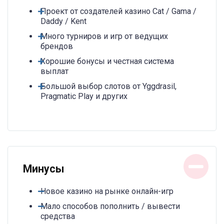
Проект от создателей казино Cat / Gama /
Daddy / Kent
Много турниров и игр от ведущих
брендов
Хорошие бонусы и честная система
выплат
Большой выбор слотов от Yggdrasil,
Pragmatic Play и других
Минусы
Новое казино на рынке онлайн-игр
Мало способов пополнить / вывести
средства