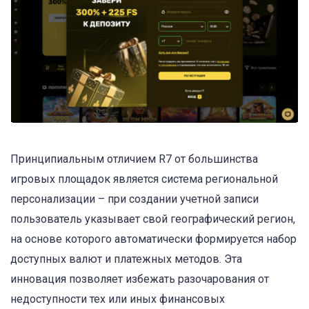
Принципиальным отличием R7 от большинства
игровых площадок является система региональной
персонализации – при создании учетной записи
пользователь указывает свой географический регион,
на основе которого автоматически формируется набор
доступных валют и платежных методов. Эта
инновация позволяет избежать разочарования от
недоступности тех или иных финансовых