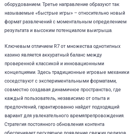
оборудованием. Третье направление образуют так
называемые «быстрые игры» – относительно новый
формат развлечений с моментальным определением
результата и высоким потенциалом выигрыша.
Ключевым отличием R7 от множества однотипных
казино является аккуратный баланс между
проверенной классикой и инновационными
концепциями. Здесь традиционные игровые механики
соседствуют с экспериментальными форматами,
совместно создавая динамичное пространство, где
каждый пользователь, независимо от опыта и
предпочтений, гарантированно найдет подходящий
вариант для увлекательного времяпрепровождения.
Стратегия постоянного обновления контента
обеспечивает регулярное появление свежих релизов