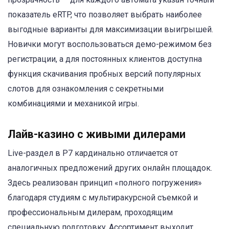
показатель eRTP, что позволяет выбрать наиболее
выгодные варианты для максимизации выигрышей.
Новички могут воспользоваться демо-режимом без
регистрации, а для постоянных клиентов доступна
функция скачивания пробных версий популярных
слотов для ознакомления с секретными
комбинациями и механикой игры.
Лайв-казино с живыми дилерами
Live-раздел в Р7 кардинально отличается от
аналогичных предложений других онлайн площадок.
Здесь реализован принцип «полного погружения»
благодаря студиям с мультиракурсной съемкой и
профессиональным дилерам, проходящим
специальную подготовку. Ассортимент выходит