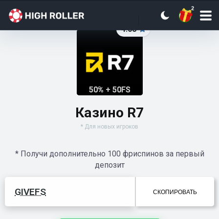
2
4.08
50% + 50FS
Казино R7
* Для новых игроков
* Получи дополнительно 100 фриспинов за первый
депозит
СКОПИРОВАТЬ