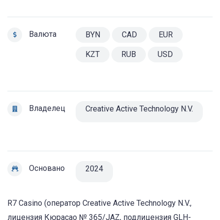
Валюта
BYN
CAD
EUR
KZT
RUB
USD
Владелец
Creative Active Technology N.V.
Основано
2024
R7 Casino (оператор Creative Active Technology N.V.,
лицензия Кюрасао № 365/JAZ, подлицензия GLH-