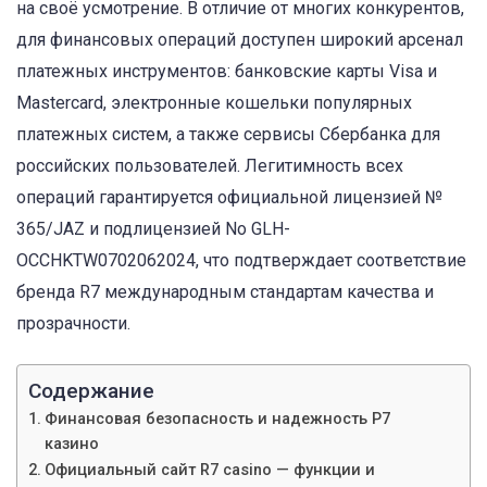
на своё усмотрение. В отличие от многих конкурентов,
для финансовых операций доступен широкий арсенал
платежных инструментов: банковские карты Visa и
Mastercard, электронные кошельки популярных
платежных систем, а также сервисы Сбербанка для
российских пользователей. Легитимность всех
операций гарантируется официальной лицензией №
365/JAZ и подлицензией No GLH-
OCCHKTW0702062024, что подтверждает соответствие
бренда R7 международным стандартам качества и
прозрачности.
Содержание
Финансовая безопасность и надежность Р7
казино
Официальный сайт R7 casino — функции и