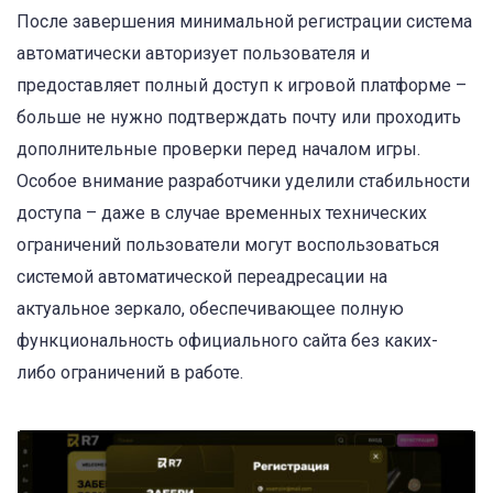
После завершения минимальной регистрации система
автоматически авторизует пользователя и
предоставляет полный доступ к игровой платформе –
больше не нужно подтверждать почту или проходить
дополнительные проверки перед началом игры.
Особое внимание разработчики уделили стабильности
доступа – даже в случае временных технических
ограничений пользователи могут воспользоваться
системой автоматической переадресации на
актуальное зеркало, обеспечивающее полную
функциональность официального сайта без каких-
либо ограничений в работе.