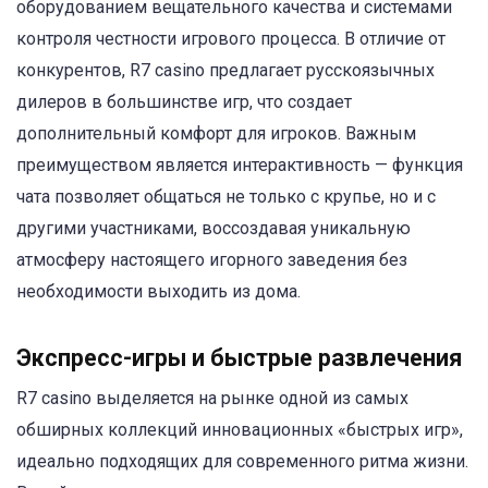
оборудованием вещательного качества и системами
контроля честности игрового процесса. В отличие от
конкурентов, R7 casino предлагает русскоязычных
дилеров в большинстве игр, что создает
дополнительный комфорт для игроков. Важным
преимуществом является интерактивность — функция
чата позволяет общаться не только с крупье, но и с
другими участниками, воссоздавая уникальную
атмосферу настоящего игорного заведения без
необходимости выходить из дома.
Экспресс-игры и быстрые развлечения
R7 casino выделяется на рынке одной из самых
обширных коллекций инновационных «быстрых игр»,
идеально подходящих для современного ритма жизни.