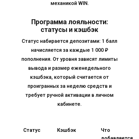
механикой WIN.
Программа лояльности:
статусы и кэшбэк
Статус набирается депозитами: 1 балл
начисляется за каждые 1 000 ₽
пополнения. От уровня зависят лимиты
вывода и размер еженедельного
кэшбэка, который считается от
проигранных за неделю средств и
требует ручной активации в личном
кабинете.
Статус
Кэшбэк
Что
добавляется