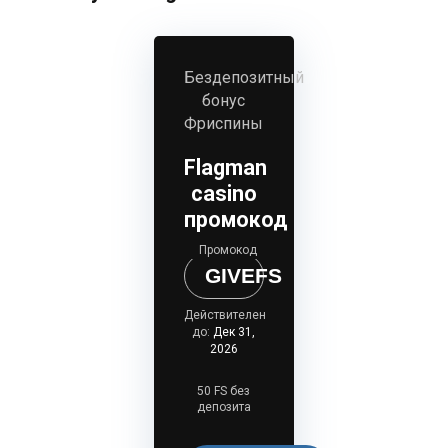
Бездепозитный
бонус
Фриспины
Flagman
casino
промокод
Промокод
GIVEFS
Действителен
до:
Дек 31,
2026
50 FS без
депозита