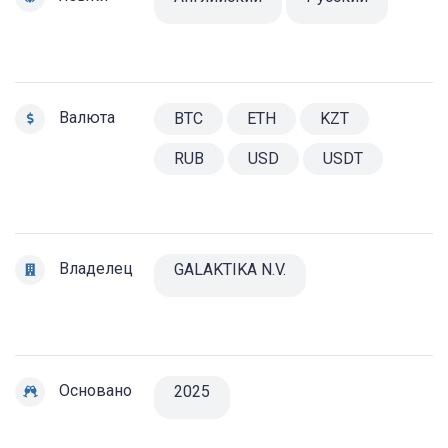
Валюта
BTC
ETH
KZT
RUB
USD
USDT
Владелец
GALAKTIKA N.V.
Основано
2025