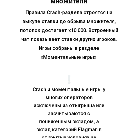
множители
Правила Crash-раздела строятся на
выкупе ставки до обрыва множителя,
потолок достигает x10 000. Встроенный
чат показывает ставки других игроков.
Игры собраны в разделе
«Моментальные игры».
Crash и моментальные игры у
многих операторов
исключены из отыгрыша или
засчитываются с
пониженным вкладом, а
вклад категорий Flagman в
открытых условиях не