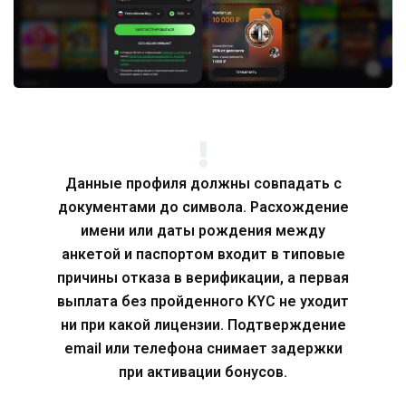
Данные профиля должны совпадать с
документами до символа. Расхождение
имени или даты рождения между
анкетой и паспортом входит в типовые
причины отказа в верификации, а первая
выплата без пройденного KYC не уходит
ни при какой лицензии. Подтверждение
email или телефона снимает задержки
при активации бонусов.