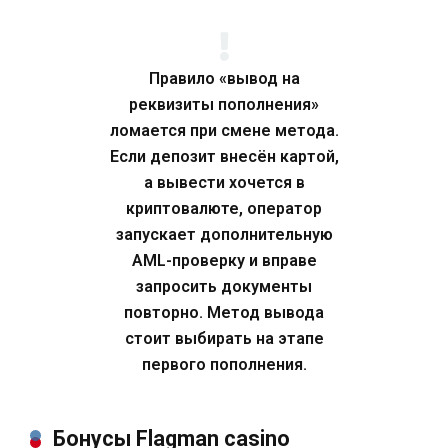
Правило «вывод на
реквизиты пополнения»
ломается при смене метода.
Если депозит внесён картой,
а вывести хочется в
криптовалюте, оператор
запускает дополнительную
AML-проверку и вправе
запросить документы
повторно. Метод вывода
стоит выбирать на этапе
первого пополнения.
Бонусы Flagman casino