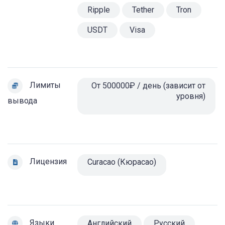
Ripple
Tether
Tron
USDT
Visa
Лимиты
От 500000₽ / день (зависит от
уровня)
вывода
Лицензия
Curacao (Кюрасао)
Языки
Английский
Русский