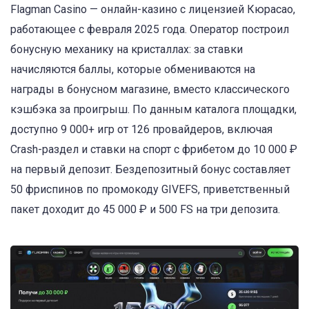
Flagman Casino — онлайн-казино с лицензией Кюрасао,
работающее с февраля 2025 года. Оператор построил
бонусную механику на кристаллах: за ставки
начисляются баллы, которые обмениваются на
награды в бонусном магазине, вместо классического
кэшбэка за проигрыш. По данным каталога площадки,
доступно 9 000+ игр от 126 провайдеров, включая
Crash-раздел и ставки на спорт с фрибетом до 10 000 ₽
на первый депозит. Бездепозитный бонус составляет
50 фриспинов по промокоду GIVEFS, приветственный
пакет доходит до 45 000 ₽ и 500 FS на три депозита.