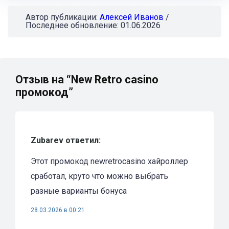
Автор публикации:
Алексей Иванов
/
Последнее обновление: 01.06.2026
Отзыв на “New Retro casino
промокод”
Zubarev ответил:
Этот промокод newretrocasino хайроллер
сработал, круто что можно выбрать
разные варианты бонуса
28.03.2026 в 00:21