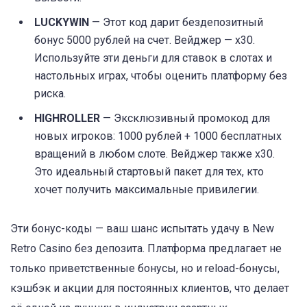
LUCKYWIN
— Этот код дарит бездепозитный
бонус 5000 рублей на счет. Вейджер — х30.
Используйте эти деньги для ставок в слотах и
настольных играх, чтобы оценить платформу без
риска.
HIGHROLLER
— Эксклюзивный промокод для
новых игроков: 1000 рублей + 1000 бесплатных
вращений в любом слоте. Вейджер также х30.
Это идеальный стартовый пакет для тех, кто
хочет получить максимальные привилегии.
Эти бонус-коды — ваш шанс испытать удачу в New
Retro Casino без депозита. Платформа предлагает не
только приветственные бонусы, но и reload-бонусы,
кэшбэк и акции для постоянных клиентов, что делает