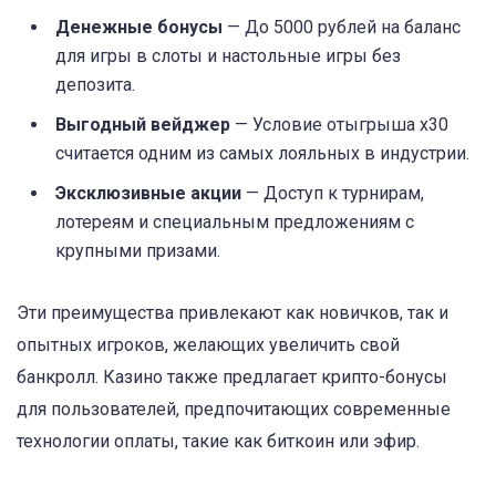
Денежные бонусы
— До 5000 рублей на баланс
для игры в слоты и настольные игры без
депозита.
Выгодный вейджер
— Условие отыгрыша х30
считается одним из самых лояльных в индустрии.
Эксклюзивные акции
— Доступ к турнирам,
лотереям и специальным предложениям с
крупными призами.
Эти преимущества привлекают как новичков, так и
опытных игроков, желающих увеличить свой
банкролл. Казино также предлагает крипто-бонусы
для пользователей, предпочитающих современные
технологии оплаты, такие как биткоин или эфир.