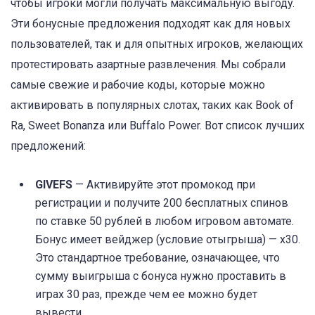
чтобы игроки могли получать максимальную выгоду.
Эти бонусные предложения подходят как для новых
пользователей, так и для опытных игроков, желающих
протестировать азартные развлечения. Мы собрали
самые свежие и рабочие коды, которые можно
активировать в популярных слотах, таких как Book of
Ra, Sweet Bonanza или Buffalo Power. Вот список лучших
предложений:
GIVEFS
— Активируйте этот промокод при
регистрации и получите 200 бесплатных спинов
по ставке 50 рублей в любом игровом автомате.
Бонус имеет вейджер (условие отыгрыша) — х30.
Это стандартное требование, означающее, что
сумму выигрыша с бонуса нужно проставить в
играх 30 раз, прежде чем ее можно будет
вывести.