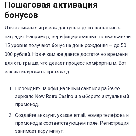
Пошаговая активация
бонусов
Для активных игроков доступны дополнительные
награды. Например, верифицированные пользователи
15 уровня получают бонус на день рождения — до 50
000 рублей. Новичкам же дается достаточно времени
для отыгрыша, что делает процесс комфортным. Вот
как активировать промокод:
Перейдите на официальный сайт или рабочее
зеркало New Retro Casino и выберите актуальный
промокод.
Создайте аккаунт, указав email, номер телефона и
промокод в соответствующем поле. Регистрация
занимает пару минут.