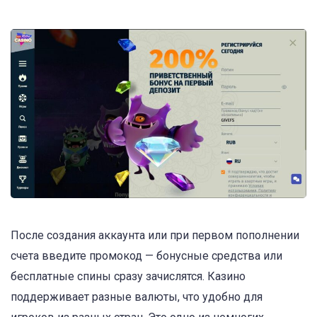
После создания аккаунта или при первом пополнении
счета введите промокод — бонусные средства или
бесплатные спины сразу зачислятся. Казино
поддерживает разные валюты, что удобно для