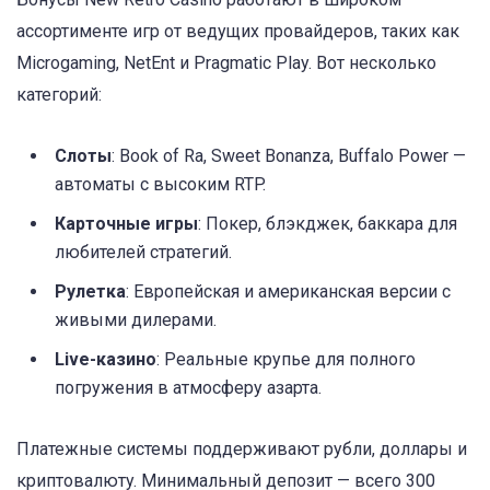
ассортименте игр от ведущих провайдеров, таких как
Microgaming, NetEnt и Pragmatic Play. Вот несколько
категорий:
Слоты
: Book of Ra, Sweet Bonanza, Buffalo Power —
автоматы с высоким RTP.
Карточные игры
: Покер, блэкджек, баккара для
любителей стратегий.
Рулетка
: Европейская и американская версии с
живыми дилерами.
Live-казино
: Реальные крупье для полного
погружения в атмосферу азарта.
Платежные системы поддерживают рубли, доллары и
криптовалюту. Минимальный депозит — всего 300