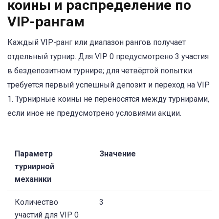
коины и распределение по
VIP-рангам
Каждый VIP-ранг или диапазон рангов получает
отдельный турнир. Для VIP 0 предусмотрено 3 участия
в бездепозитном турнире; для четвёртой попытки
требуется первый успешный депозит и переход на VIP
1. Турнирные коины не переносятся между турнирами,
если иное не предусмотрено условиями акции.
Параметр
Значение
турнирной
механики
Количество
3
участий для VIP 0