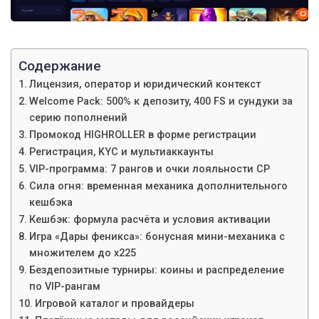
Содержание
Лицензия, оператор и юридический контекст
Welcome Pack: 500% к депозиту, 400 FS и сундуки за
серию пополнений
Промокод HIGHROLLER в форме регистрации
Регистрация, KYC и мультиаккаунты
VIP-программа: 7 рангов и очки лояльности CP
Сила огня: временная механика дополнительного
кешбэка
Кешбэк: формула расчёта и условия активации
Игра «Дары феникса»: бонусная мини-механика с
множителем до x225
Бездепозитные турниры: коины и распределение
по VIP-рангам
Игровой каталог и провайдеры