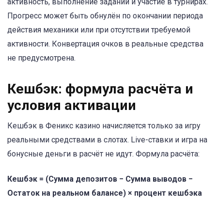
активность, выполнение заданий и участие в турнирах.
Прогресс может быть обнулён по окончании периода
действия механики или при отсутствии требуемой
активности. Конвертация очков в реальные средства
не предусмотрена.
Кешбэк: формула расчёта и
условия активации
Кешбэк в Феникс казино начисляется только за игру
реальными средствами в слотах. Live-ставки и игра на
бонусные деньги в расчёт не идут. Формула расчёта:
Кешбэк = (Сумма депозитов − Сумма выводов −
Остаток на реальном балансе) × процент кешбэка