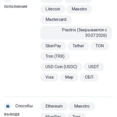
пополнения
Litecoin
Maestro
Mastercard
Piastrix (Закрывается с
30.07.2026)
SberPay
Tether
TON
Tron (TRX)
USD Coin (USDC)
USDT
Visa
Мир
СБП
Способы
Ethereum
Maestro
вывода
SberPay
Tron