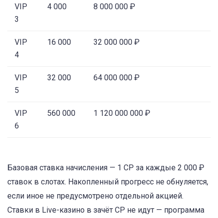
VIP
4 000
8 000 000 ₽
3
VIP
16 000
32 000 000 ₽
4
VIP
32 000
64 000 000 ₽
5
VIP
560 000
1 120 000 000 ₽
6
Базовая ставка начисления — 1 CP за каждые 2 000 ₽
ставок в слотах. Накопленный прогресс не обнуляется,
если иное не предусмотрено отдельной акцией.
Ставки в Live-казино в зачёт CP не идут — программа