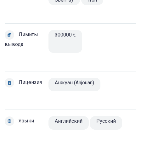
Лимиты
300000 €
вывода
Лицензия
Анжуан (Anjouan)
Языки
Английский
Русский