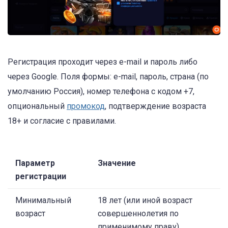
Регистрация проходит через e-mail и пароль либо
через Google. Поля формы: e-mail, пароль, страна (по
умолчанию Россия), номер телефона с кодом +7,
опциональный
промокод
, подтверждение возраста
18+ и согласие с правилами.
Параметр
Значение
регистрации
Минимальный
18 лет (или иной возраст
возраст
совершеннолетия по
применимому праву)