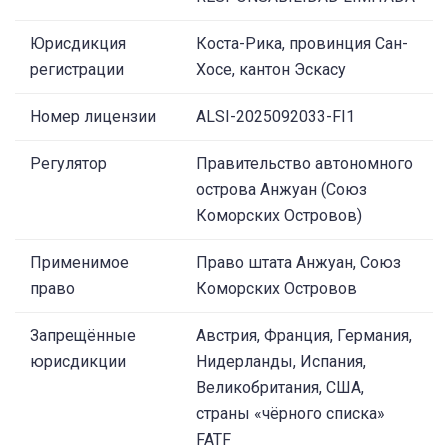
Юрисдикция
Коста-Рика, провинция Сан-
регистрации
Хосе, кантон Эскасу
Номер лицензии
ALSI-2025092033-FI1
Регулятор
Правительство автономного
острова Анжуан (Союз
Коморских Островов)
Применимое
Право штата Анжуан, Союз
право
Коморских Островов
Запрещённые
Австрия, Франция, Германия,
юрисдикции
Нидерланды, Испания,
Великобритания, США,
страны «чёрного списка»
FATF