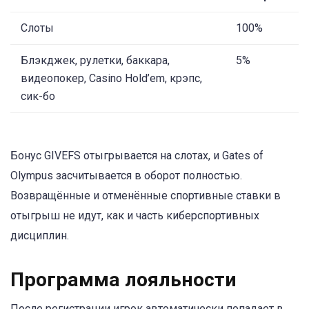
Слоты
100%
Блэкджек, рулетки, баккара,
5%
видеопокер, Casino Hold’em, крэпс,
сик-бо
Бонус GIVEFS отыгрывается на слотах, и Gates of
Olympus засчитывается в оборот полностью.
Возвращённые и отменённые спортивные ставки в
отыгрыш не идут, как и часть киберспортивных
дисциплин.
Программа лояльности
После регистрации игрок автоматически попадает в