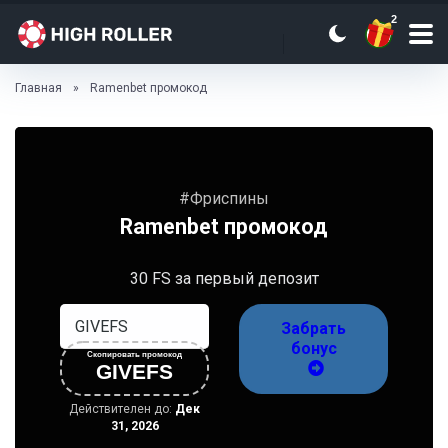
2
Главная
»
Ramenbet промокод
#Фриспины
Ramenbet промокод
30 FS за первый депозит
Забрать
бонус
Скопировать промокод
GIVEFS
Действителен до:
Дек
31, 2026