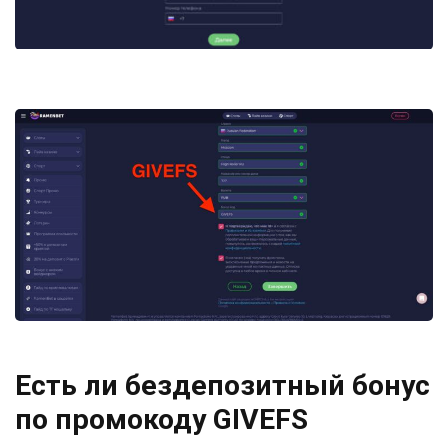
Есть ли бездепозитный бонус
по промокоду GIVEFS