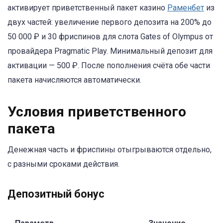
активирует приветственный пакет казино
Раменбет
из
двух частей: увеличение первого депозита на 200% до
50 000 ₽ и 30 фриспинов для слота Gates of Olympus от
провайдера Pragmatic Play. Минимальный депозит для
активации — 500 ₽. После пополнения счёта обе части
пакета начисляются автоматически.
Условия приветственного
пакета
Денежная часть и фриспины отыгрываются отдельно,
с разными сроками действия.
Депозитный бонус