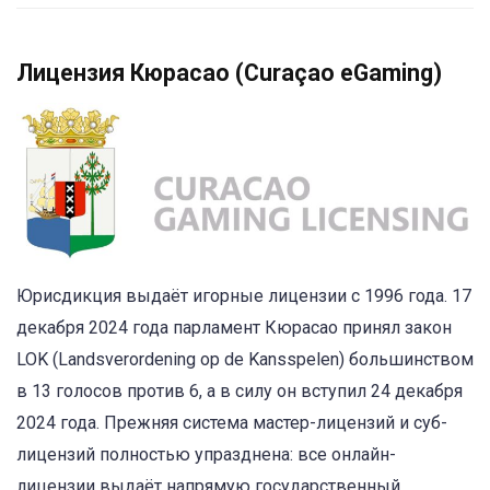
Лицензия Кюрасао (Curaçao eGaming)
Юрисдикция выдаёт игорные лицензии с 1996 года. 17
декабря 2024 года парламент Кюрасао принял закон
LOK (Landsverordening op de Kansspelen) большинством
в 13 голосов против 6, а в силу он вступил 24 декабря
2024 года. Прежняя система мастер-лицензий и суб-
лицензий полностью упразднена: все онлайн-
лицензии выдаёт напрямую государственный