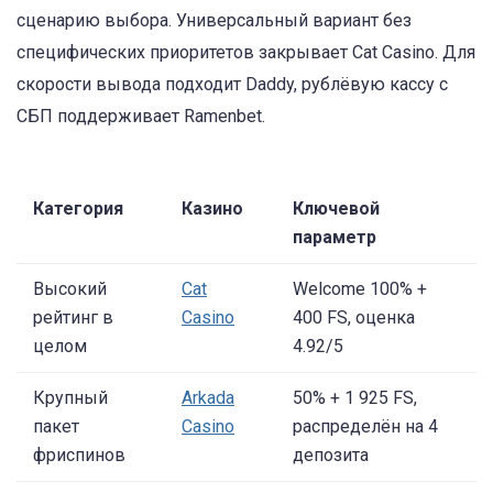
сценарию выбора. Универсальный вариант без
специфических приоритетов закрывает Cat Casino. Для
скорости вывода подходит Daddy, рублёвую кассу с
СБП поддерживает Ramenbet.
Категория
Казино
Ключевой
параметр
Высокий
Cat
Welcome 100% +
рейтинг в
Casino
400 FS, оценка
целом
4.92/5
Крупный
Arkada
50% + 1 925 FS,
пакет
Casino
распределён на 4
фриспинов
депозита