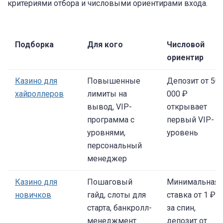
критериями отбора и числовыми ориентирами входа.
Подборка
Для кого
Числовой
ориентир
Казино для
Повышенные
Депозит от 50
хайроллеров
лимиты на
000 ₽
вывод, VIP-
открывает
программа с
первый VIP-
уровнями,
уровень
персональный
менеджер
Казино для
Пошаговый
Минимальная
новичков
гайд, слоты для
ставка от 1 ₽
старта, банкролл-
за спин,
менеджмент
депозит от