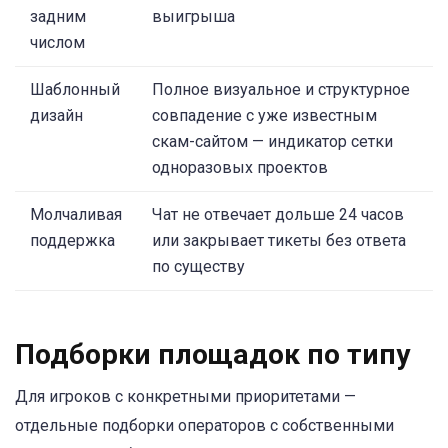
задним
выигрыша
числом
Шаблонный
Полное визуальное и структурное
дизайн
совпадение с уже известным
скам-сайтом — индикатор сетки
одноразовых проектов
Молчаливая
Чат не отвечает дольше 24 часов
поддержка
или закрывает тикеты без ответа
по существу
Подборки площадок по типу
Для игроков с конкретными приоритетами —
отдельные подборки операторов с собственными