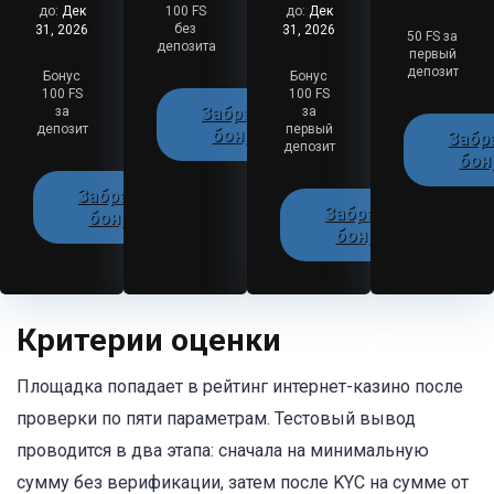
до:
Дек
100 FS
до:
Дек
без
31, 2026
31, 2026
50 FS за
депозита
первый
депозит
Бонус
Бонус
100 FS
100 FS
Забрать
за
за
депозит
первый
бонус
Забр
депозит
бон
Забрать
Забрать
бонус
бонус
Критерии оценки
Площадка попадает в рейтинг интернет-казино после
проверки по пяти параметрам. Тестовый вывод
проводится в два этапа: сначала на минимальную
сумму без верификации, затем после KYC на сумме от