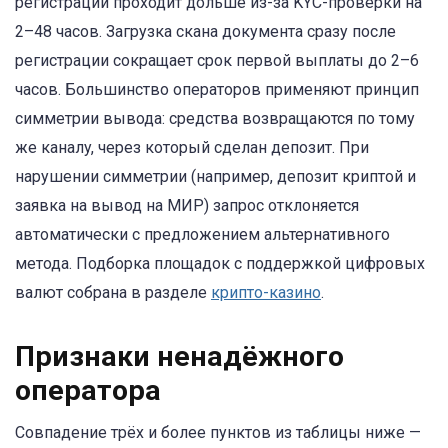
регистрации проходит дольше из-за KYC-проверки на
2–48 часов. Загрузка скана документа сразу после
регистрации сокращает срок первой выплаты до 2–6
часов. Большинство операторов применяют принцип
симметрии вывода: средства возвращаются по тому
же каналу, через который сделан депозит. При
нарушении симметрии (например, депозит криптой и
заявка на вывод на МИР) запрос отклоняется
автоматически с предложением альтернативного
метода. Подборка площадок с поддержкой цифровых
валют собрана в разделе
крипто-казино
.
Признаки ненадёжного
оператора
Совпадение трёх и более пунктов из таблицы ниже —