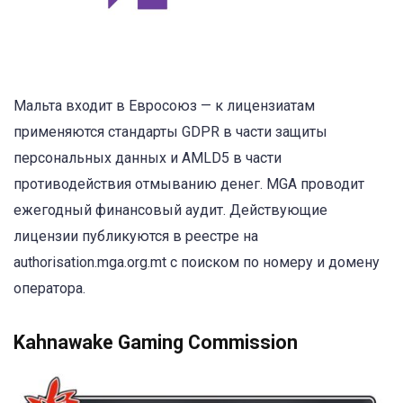
Мальта входит в Евросоюз — к лицензиатам
применяются стандарты GDPR в части защиты
персональных данных и AMLD5 в части
противодействия отмыванию денег. MGA проводит
ежегодный финансовый аудит. Действующие
лицензии публикуются в реестре на
authorisation.mga.org.mt с поиском по номеру и домену
оператора.
Kahnawake Gaming Commission