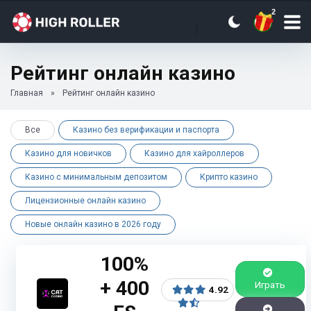
2
Рейтинг онлайн казино
Главная
»
Рейтинг онлайн казино
Все
Казино без верификации и паспорта
Казино для новичков
Казино для хайроллеров
Казино с минимальным депозитом
Крипто казино
Лицензионные онлайн казино
Новые онлайн казино в 2026 году
100%
+ 400
Играть
4.92