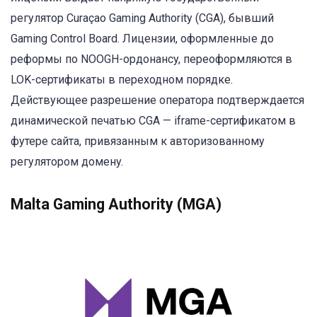
регулятор Curaçao Gaming Authority (CGA), бывший
Gaming Control Board. Лицензии, оформленные до
реформы по NOOGH-ордонансу, переоформляются в
LOK-сертификаты в переходном порядке.
Действующее разрешение оператора подтверждается
динамической печатью CGA — iframe-сертификатом в
футере сайта, привязанным к авторизованному
регулятором домену.
Malta Gaming Authority (MGA)