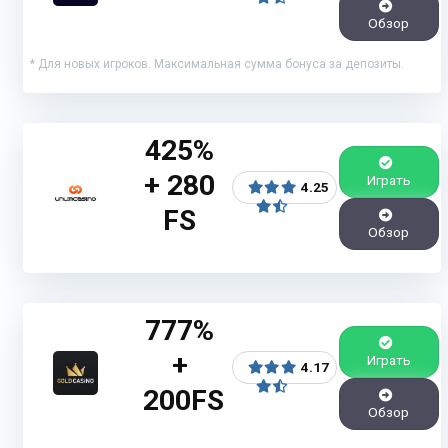
Обзор
* Для новых игроков. Максимальная сумма бонуса за депозиты.
425%
+ 280
Играть
4.25
FS
Обзор
777%
+
Играть
4.17
200FS
Обзор