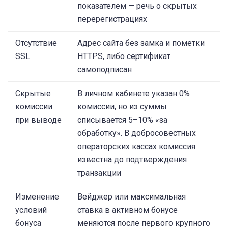
показателем — речь о скрытых
перерегистрациях
Отсутствие
Адрес сайта без замка и пометки
SSL
HTTPS, либо сертификат
самоподписан
Скрытые
В личном кабинете указан 0%
комиссии
комиссии, но из суммы
при выводе
списывается 5–10% «за
обработку». В добросовестных
операторских кассах комиссия
известна до подтверждения
транзакции
Изменение
Вейджер или максимальная
условий
ставка в активном бонусе
бонуса
меняются после первого крупного