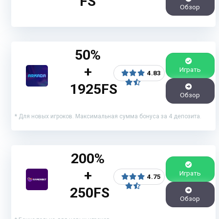
FS
Обзор
50%
+
Играть
4.83
1925FS
Обзор
* Для новых игроков. Максимальная сумма бонуса за 4 депозита.
200%
+
Играть
4.75
250FS
Обзор