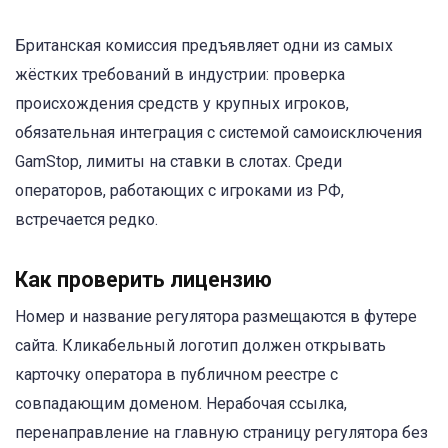
Британская комиссия предъявляет одни из самых
жёстких требований в индустрии: проверка
происхождения средств у крупных игроков,
обязательная интеграция с системой самоисключения
GamStop, лимиты на ставки в слотах. Среди
операторов, работающих с игроками из РФ,
встречается редко.
Как проверить лицензию
Номер и название регулятора размещаются в футере
сайта. Кликабельный логотип должен открывать
карточку оператора в публичном реестре с
совпадающим доменом. Нерабочая ссылка,
перенаправление на главную страницу регулятора без