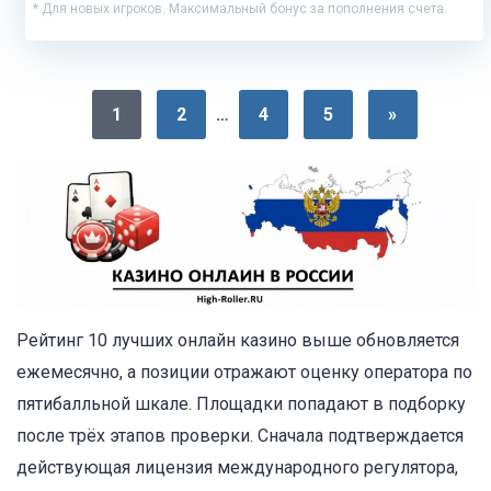
* Для новых игроков. Максимальный бонус за пополнения счета.
1
2
…
4
5
»
Рейтинг 10 лучших онлайн казино выше обновляется
ежемесячно, а позиции отражают оценку оператора по
пятибалльной шкале. Площадки попадают в подборку
после трёх этапов проверки. Сначала подтверждается
действующая лицензия международного регулятора,