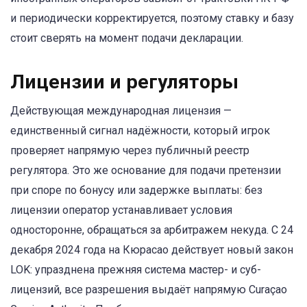
и периодически корректируется, поэтому ставку и базу
стоит сверять на момент подачи декларации.
Лицензии и регуляторы
Действующая международная лицензия —
единственный сигнал надёжности, который игрок
проверяет напрямую через публичный реестр
регулятора. Это же основание для подачи претензии
при споре по бонусу или задержке выплаты: без
лицензии оператор устанавливает условия
односторонне, обращаться за арбитражем некуда. С 24
декабря 2024 года на Кюрасао действует новый закон
LOK: упразднена прежняя система мастер- и суб-
лицензий, все разрешения выдаёт напрямую Curaçao