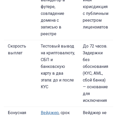
футере,
юрисдикция
совпадение
с публичным
домена с
реестром
записью в
лицензиатов
реестре
Скорость
Тестовый вывод
До 72 часов.
выплат
на криптовалюту,
Задержки
СБП и
без
банковскую
обоснования
карту в два
(KYC, AML,
этапа: до и после
сбой банка)
KYC
— основание
для
исключения
Бонусная
Вейджер
, срок
Вейджер не