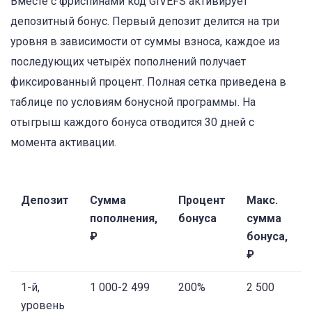
Вместе с фриспинами код GIVEFS активирует
депозитный бонус. Первый депозит делится на три
уровня в зависимости от суммы взноса, каждое из
последующих четырёх пополнений получает
фиксированный процент. Полная сетка приведена в
таблице по условиям бонусной программы. На
отыгрыш каждого бонуса отводится 30 дней с
момента активации.
Депозит
Сумма
Процент
Макс.
пополнения,
бонуса
сумма
₽
бонуса,
₽
1-й,
1 000-2 499
200%
2 500
уровень