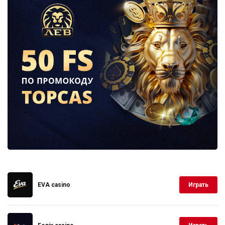
EVA casino
Играть