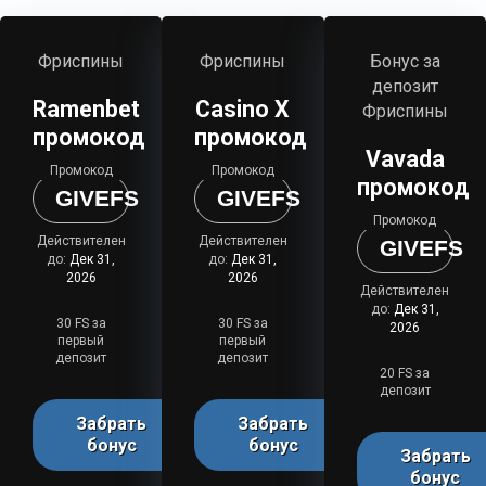
Фриспины
Фриспины
Бонус за
депозит
Ramenbet
Casino X
Фриспины
промокод
промокод
Vavada
Промокод
Промокод
промокод
GIVEFS
GIVEFS
Промокод
Действителен
Действителен
GIVEFS
до:
Дек 31,
до:
Дек 31,
2026
2026
Действителен
до:
Дек 31,
30 FS за
30 FS за
2026
первый
первый
депозит
депозит
20 FS за
депозит
Забрать
Забрать
бонус
бонус
Забрать
бонус