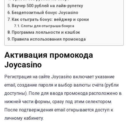
Ваучер 500 рублей на лайв-рулетку
Бездепозитный бонус Joycasino
Как отыграть бонус: вейджер и сроки
Слоты для отыгрыша бонуса
Программа лояльности и кэшбэк
Правила использования промокода
Активация промокода
Joycasino
Регистрация на сайте Joycasino включает указание
email, создание пароля и выбор валюты счёта (рубли
доступны). Поле для ввода промокода расположено в
нижней части формы, сразу под этим селектором.
После подтверждения email открывается доступ к
личному кабинету.