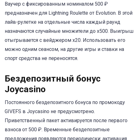
Ваучер с фиксированным номиналом 500 ₽
предназначен для Lightning Roulette от Evolution. В этой
лайв-рулетке на отдельные числа каждый раунд
назначаются случайные множители до x500. Выигрыш
отыгрывается с вейджером x20. Использовать его
можно одним сеансом, на другие игры и ставки на
спорт средства не переносятся.
Бездепозитный бонус
Joycasino
Постоянного бездепозитного бонуса по промокоду
GIVEFS в Joycasino не предусмотрено.
Приветственный пакет активируется после первого
взноса от 500 ₽. Временные бездепозитные
предложения появляются периодически: активация