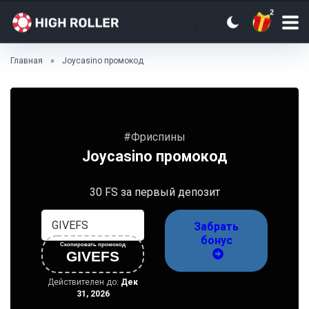
2
Главная
»
Joycasino промокод
#Фриспины
Joycasino промокод
30 FS за первый депозит
Забрать
бонус
Скопировать промокод
GIVEFS
Действителен до:
Дек
31, 2026