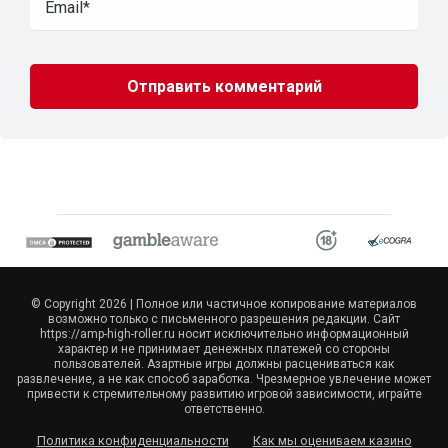
© Copyright 2026 | Полное или частичное копирование материалов
возможно только с письменного разрешения редакции. Сайт
https://amp-high-roller.ru носит исключительно информационный
характер и не принимает денежных платежей со стороны
пользователей. Азартные игры должны расцениваться как
развлечение, а не как способ заработка. Чрезмерное увлечение может
привести к стремительному развитию игровой зависимости, играйте
ответственно.
Политика конфиденциальности
Как мы оцениваем казино